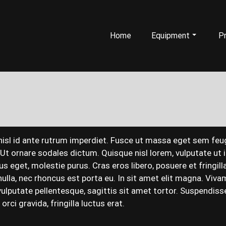
Home
Equipment
Pr
 nisl id ante rutrum imperdiet. Fusce ut massa eget sem feug
t ornare sodales dictum. Quisque nisl lorem, vulputate ut i
 eget, molestie purus. Cras eros libero, posuere et fringilla 
 nulla, nec rhoncus est porta eu. In sit amet elit magna. V
ulputate pellentesque, sagittis sit amet tortor. Suspendisse
rci gravida, fringilla luctus erat.