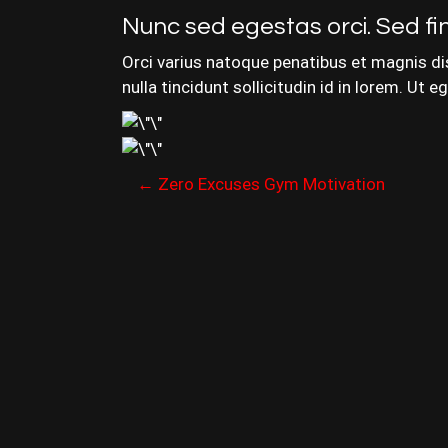
Nunc sed egestas orci. Sed fin
Orci varius natoque penatibus et magnis dis
nulla tincidunt sollicitudin id in lorem. U
P
←
Zero Excuses Gym Motivation
o
s
t
n
a