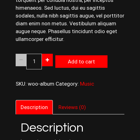
torquent per conubia nostra, per inceptos
himenaeos. Sed luctus, dui eu sagittis
sodales, nulla nibh sagittis augue, vel porttitor
diam enim non metus. Vestibulum aliquam
augue neque. Phasellus tincidunt odio eget
ullamcorper efficitur.
Black
Add to cart
Suit
quantity
SKU:
woo-album
Category:
Music
Description
Reviews (0)
Description