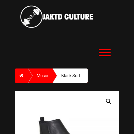
Skip
to
content
Toggle men
Home
Music
Black Suit