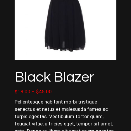
Black Blazer
Price
$
18.00
–
$
45.00
range:
Pellentesque habitant morbi tristique
$18.00
senectus et netus et malesuada fames ac
through
turpis egestas. Vestibulum tortor quam,
$45.00
feugiat vitae, ultricies eget, tempor sit amet,