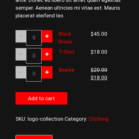
ante. Donec eu libero sit amet quam egestas
semper. Aenean ultricies mi vitae est. Mauris
placerat eleifend leo.
Black
Black
$
45.00
Shoes
Shoes
quantity
T-
T-Shirt
$
18.00
Shirt
quantity
Beanie
Beanie
$
20.00
Original
Current
quantity
$
18.00
price
price
was:
is:
Add to cart
$20.00.
$18.00.
SKU:
logo-collection
Category:
Clothing