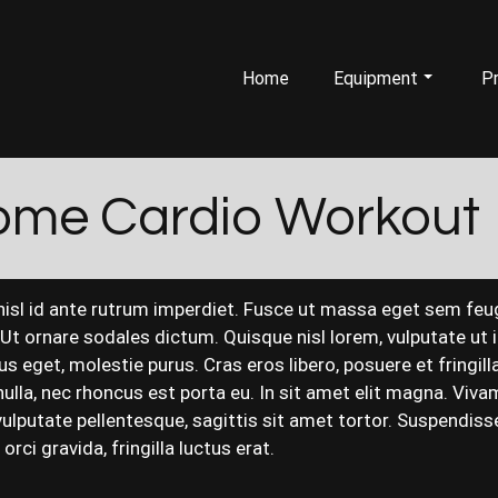
Home
Equipment
Pr
ome Cardio Workout
 nisl id ante rutrum imperdiet. Fusce ut massa eget sem feug
t ornare sodales dictum. Quisque nisl lorem, vulputate ut i
 eget, molestie purus. Cras eros libero, posuere et fringilla 
 nulla, nec rhoncus est porta eu. In sit amet elit magna. V
ulputate pellentesque, sagittis sit amet tortor. Suspendisse
rci gravida, fringilla luctus erat.