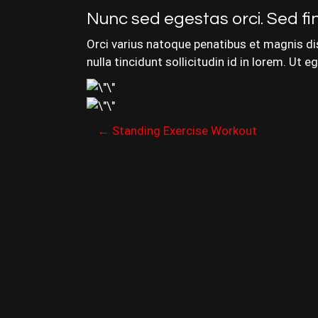
Nunc sed egestas orci. Sed fin
Orci varius natoque penatibus et magnis dis
nulla tincidunt sollicitudin id in lorem. U
P
←
Standing Exercise Workout
o
s
t
n
a